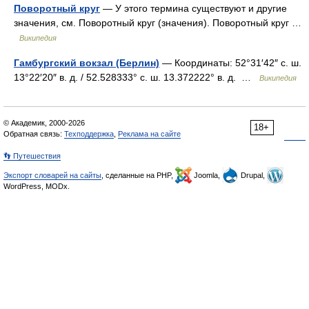
Поворотный круг
— У этого термина существуют и другие
значения, см. Поворотный круг (значения). Поворотный круг …
Википедия
Гамбургский вокзал (Берлин)
— Координаты: 52°31′42″ с. ш.
13°22′20″ в. д. / 52.528333° с. ш. 13.372222° в. д. …
Википедия
© Академик, 2000-2026
18+
Обратная связь:
Техподдержка
,
Реклама на сайте
👣 Путешествия
Экспорт словарей на сайты
, сделанные на PHP,
Joomla,
Drupal,
WordPress, MODx.