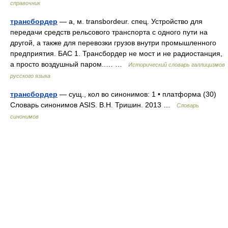
справочник
трансбордер
— а, м. transbordeur. спец. Устройство для
передачи средств рельсового транспорта с одного пути на
другой, а также для перевозки грузов внутри промышленного
предприятия. БАС 1. Трансбордер не мост и не радиостанция,
а просто воздушный паром..… …
Исторический словарь галлицизмов
русского языка
трансбордер
— сущ., кол во синонимов: 1 • платформа (30)
Словарь синонимов ASIS. В.Н. Тришин. 2013 …
Словарь
синонимов