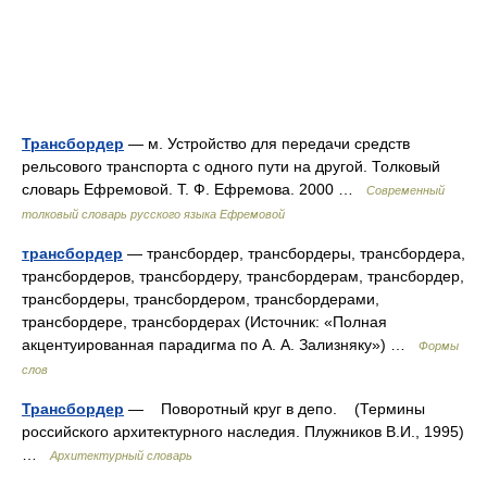
Трансбордер
— м. Устройство для передачи средств
рельсового транспорта с одного пути на другой. Толковый
словарь Ефремовой. Т. Ф. Ефремова. 2000 …
Современный
толковый словарь русского языка Ефремовой
трансбордер
— трансбордер, трансбордеры, трансбордера,
трансбордеров, трансбордеру, трансбордерам, трансбордер,
трансбордеры, трансбордером, трансбордерами,
трансбордере, трансбордерах (Источник: «Полная
акцентуированная парадигма по А. А. Зализняку») …
Формы
слов
Трансбордер
— Поворотный круг в депо. (Термины
российского архитектурного наследия. Плужников В.И., 1995)
…
Архитектурный словарь