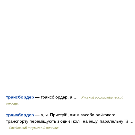
трансбордер
— трансб ордер, а …
Русский орфографический
словарь
трансбордер
— а, ч. Пристрій, яким засоби рейкового
транспорту переміщують з однієї колії на іншу, паралельну їй …
Український тлумачний словник